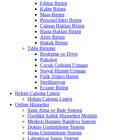
Eğitim Birimi
Kalite Birimi
Maaş Birimi
Personel İşleri Birimi
Çalışan Hakları Birimi
Hasta Hakları Birimi
Arşiv Birimi
Hukuk Birimi
Tıbbi Birimler
Beslenme ve Diyet
Psikolog
Çocuk Gelişimi Uzmanı
Sosyal Hizmet Uzmanı
Fizik Tedavi Birimi
Sterilizasyon
Eczane Birimi
Hekim Çalışma Listesi
Hekim Çalışma Listesi
Online Hizmetler
Satın Alma ve İhale Sistemi
Özellikli Sağlık Hizmetleri Modülü
Merkezi Hastane Randevu Sistemi
Doktor Görüntüleme Sistemi
Hasta Görüntüleme Sistemi
Labratuvar Sonuç Sistemi