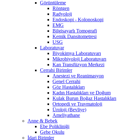
Görüntüleme
Röntgen
Radyoloji
Endoskopi - Kolonoskopi
EMG
Bilgisayarlı Tomografi
Kemik Dansitometresi
USG
Laboratuvar
Biyokimya Laboratuvarı
Mikrobiyoloji Laboratuvarı
Kan Transfüzyon Merkezi
Cerrahi Birimler
Anestezi ve Reanimasyon
Genel Cerrahi
Göz Hastalıkları
Kadın Hastalıkları ve Doğum
Kulak Burun Boğaz Hastalıkları
Ortopedi ve Travmatoloji
Üroloji (Bevliye)
Ameliyathane
Anne & Bebek
Ebe Polikliniği
Gebe Okulu
İdari Birimler