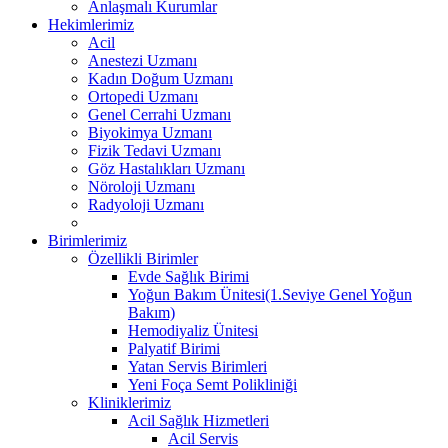
Anlaşmalı Kurumlar
Hekimlerimiz
Acil
Anestezi Uzmanı
Kadın Doğum Uzmanı
Ortopedi Uzmanı
Genel Cerrahi Uzmanı
Biyokimya Uzmanı
Fizik Tedavi Uzmanı
Göz Hastalıkları Uzmanı
Nöroloji Uzmanı
Radyoloji Uzmanı
Birimlerimiz
Özellikli Birimler
Evde Sağlık Birimi
Yoğun Bakım Ünitesi(1.Seviye Genel Yoğun
Bakım)
Hemodiyaliz Ünitesi
Palyatif Birimi
Yatan Servis Birimleri
Yeni Foça Semt Polikliniği
Kliniklerimiz
Acil Sağlık Hizmetleri
Acil Servis