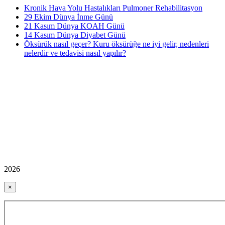
Kronik Hava Yolu Hastalıkları Pulmoner Rehabilitasyon
29 Ekim Dünya İnme Günü
21 Kasım Dünya KOAH Günü
14 Kasım Dünya Diyabet Günü
Öksürük nasıl geçer? Kuru öksürüğe ne iyi gelir, nedenleri
nelerdir ve tedavisi nasıl yapılır?
2026
×