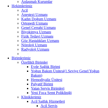
Anlaşmalı Kurumlar
Hekimlerimiz
Acil
Anestezi Uzmanı
Kadın Doğum Uzmanı
Ortopedi Uzmanı
Genel Cerrahi Uzmanı
Biyokimya Uzmanı
Fizik Tedavi Uzmanı
Göz Hastalıkları Uzmanı
Nöroloji Uzmanı
Radyoloji Uzmanı
Birimlerimiz
Özellikli Birimler
Evde Sağlık Birimi
Yoğun Bakım Ünitesi(1.Seviye Genel Yoğun
Bakım)
Hemodiyaliz Ünitesi
Palyatif Birimi
Yatan Servis Birimleri
Yeni Foça Semt Polikliniği
Kliniklerimiz
Acil Sağlık Hizmetleri
Acil Servis