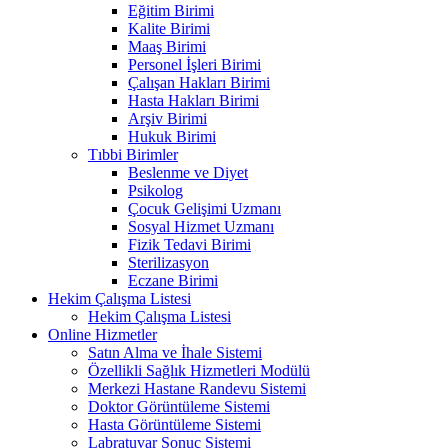
Eğitim Birimi
Kalite Birimi
Maaş Birimi
Personel İşleri Birimi
Çalışan Hakları Birimi
Hasta Hakları Birimi
Arşiv Birimi
Hukuk Birimi
Tıbbi Birimler
Beslenme ve Diyet
Psikolog
Çocuk Gelişimi Uzmanı
Sosyal Hizmet Uzmanı
Fizik Tedavi Birimi
Sterilizasyon
Eczane Birimi
Hekim Çalışma Listesi
Hekim Çalışma Listesi
Online Hizmetler
Satın Alma ve İhale Sistemi
Özellikli Sağlık Hizmetleri Modülü
Merkezi Hastane Randevu Sistemi
Doktor Görüntüleme Sistemi
Hasta Görüntüleme Sistemi
Labratuvar Sonuç Sistemi