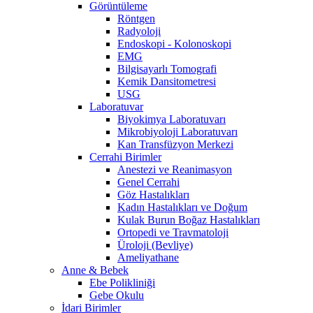
Görüntüleme
Röntgen
Radyoloji
Endoskopi - Kolonoskopi
EMG
Bilgisayarlı Tomografi
Kemik Dansitometresi
USG
Laboratuvar
Biyokimya Laboratuvarı
Mikrobiyoloji Laboratuvarı
Kan Transfüzyon Merkezi
Cerrahi Birimler
Anestezi ve Reanimasyon
Genel Cerrahi
Göz Hastalıkları
Kadın Hastalıkları ve Doğum
Kulak Burun Boğaz Hastalıkları
Ortopedi ve Travmatoloji
Üroloji (Bevliye)
Ameliyathane
Anne & Bebek
Ebe Polikliniği
Gebe Okulu
İdari Birimler