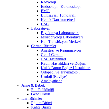
Radyoloji
Endoskopi - Kolonoskopi
EMG
Bilgisayarlı Tomografi
Kemik Dansitometresi
USG
Laboratuvar
Biyokimya Laboratuvarı
Mikrobiyoloji Laboratuvarı
Kan Transfüzyon Merkezi
Cerrahi Birimler
Anestezi ve Reanimasyon
Genel Cerrahi
Göz Hastalıkları
Kadın Hastalıkları ve Doğum
Kulak Burun Boğaz Hastalıkları
Ortopedi ve Travmatoloji
Üroloji (Bevliye)
Ameliyathane
Anne & Bebek
Ebe Polikliniği
Gebe Okulu
İdari Birimler
Eğitim Birimi
Kalite Birimi