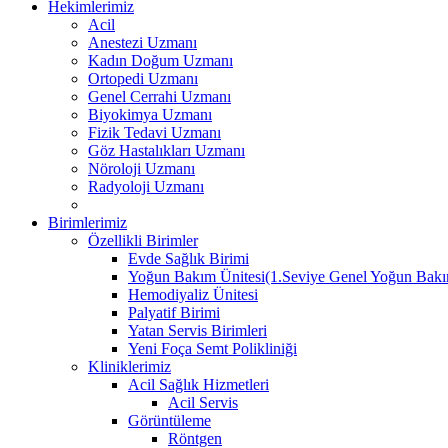
Hekimlerimiz
Acil
Anestezi Uzmanı
Kadın Doğum Uzmanı
Ortopedi Uzmanı
Genel Cerrahi Uzmanı
Biyokimya Uzmanı
Fizik Tedavi Uzmanı
Göz Hastalıkları Uzmanı
Nöroloji Uzmanı
Radyoloji Uzmanı
Birimlerimiz
Özellikli Birimler
Evde Sağlık Birimi
Yoğun Bakım Ünitesi(1.Seviye Genel Yoğun Bak
Hemodiyaliz Ünitesi
Palyatif Birimi
Yatan Servis Birimleri
Yeni Foça Semt Polikliniği
Kliniklerimiz
Acil Sağlık Hizmetleri
Acil Servis
Görüntüleme
Röntgen