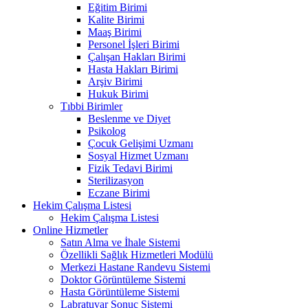
Eğitim Birimi
Kalite Birimi
Maaş Birimi
Personel İşleri Birimi
Çalışan Hakları Birimi
Hasta Hakları Birimi
Arşiv Birimi
Hukuk Birimi
Tıbbi Birimler
Beslenme ve Diyet
Psikolog
Çocuk Gelişimi Uzmanı
Sosyal Hizmet Uzmanı
Fizik Tedavi Birimi
Sterilizasyon
Eczane Birimi
Hekim Çalışma Listesi
Hekim Çalışma Listesi
Online Hizmetler
Satın Alma ve İhale Sistemi
Özellikli Sağlık Hizmetleri Modülü
Merkezi Hastane Randevu Sistemi
Doktor Görüntüleme Sistemi
Hasta Görüntüleme Sistemi
Labratuvar Sonuç Sistemi