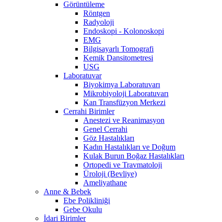
Görüntüleme
Röntgen
Radyoloji
Endoskopi - Kolonoskopi
EMG
Bilgisayarlı Tomografi
Kemik Dansitometresi
USG
Laboratuvar
Biyokimya Laboratuvarı
Mikrobiyoloji Laboratuvarı
Kan Transfüzyon Merkezi
Cerrahi Birimler
Anestezi ve Reanimasyon
Genel Cerrahi
Göz Hastalıkları
Kadın Hastalıkları ve Doğum
Kulak Burun Boğaz Hastalıkları
Ortopedi ve Travmatoloji
Üroloji (Bevliye)
Ameliyathane
Anne & Bebek
Ebe Polikliniği
Gebe Okulu
İdari Birimler