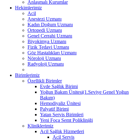
Anlaşmalı Kurumlar
Hekimlerimiz
Acil
Anestezi Uzmanı
Kadın Doğum Uzmanı
Ortopedi Uzmanı
Genel Cerrahi Uzmanı
Biyokimya Uzmanı
Fizik Tedavi Uzmanı
Göz Hastalıkları Uzmanı
Nöroloji Uzmanı
Radyoloji Uzmanı
Birimlerimiz
Özellikli Birimler
Evde Sağlık Birimi
Yoğun Bakım Ünitesi(1.Seviye Genel Yoğun
Bakım)
Hemodiyaliz Ünitesi
Palyatif Birimi
Yatan Servis Birimleri
Yeni Foça Semt Polikliniği
Kliniklerimiz
Acil Sağlık Hizmetleri
Acil Servis