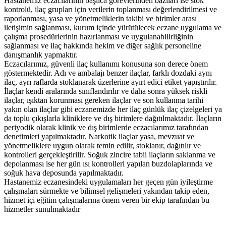
Hastanemiz eczacılarının başlıca görevlerinden bazıları ise stok
kontrolü, ilaç grupları için verilerin toplanması değerlendirilmesi ve
raporlanması, yasa ve yönetmeliklerin takibi ve birimler arası
iletişimin sağlanması, kurum içinde yürütülecek eczane uygulama ve
çalışma prosedürlerinin hazırlanması ve uygulanabilirliğinin
sağlanması ve ilaç hakkında hekim ve diğer sağlık personeline
danışmanlık yapmaktır.
Eczacılarımız, güvenli ilaç kullanımı konusuna son derece önem
göstermektedir. Adı ve ambalajı benzer ilaçlar, farklı dozdaki aynı
ilaç, ayrı raflarda stoklanarak üzerlerine ayırt edici etiket yapıştırılır.
İlaçlar kendi aralarında sınıflandırılır ve daha sonra yüksek riskli
ilaçlar, ışıktan korunması gereken ilaçlar ve son kullanma tarihi
yakın olan ilaçlar gibi eczanemizde her ilaç günlük ilaç çizelgeleri ya
da toplu çıkışlarla kliniklere ve dış birimlere dağıtılmaktadır. İlaçların
periyodik olarak klinik ve dış birimlerde eczacılarımız tarafından
denetimleri yapılmaktadır. Narkotik ilaçlar yasa, mevzuat ve
yönetmeliklere uygun olarak temin edilir, stoklanır, dağıtılır ve
kontrolleri gerçekleştirilir. Soğuk zincire tabii ilaçların saklanma ve
depolanması ise her gün ısı kontrolleri yapılan buzdolaplarında ve
soğuk hava deposunda yapılmaktadır.
Hastanemiz eczanesindeki uygulamaları her geçen gün iyileştirme
çalışmaları sürmekte ve bilimsel gelişmeleri yakından takip eden,
hizmet içi eğitim çalışmalarına önem veren bir ekip tarafından bu
hizmetler sunulmaktadır