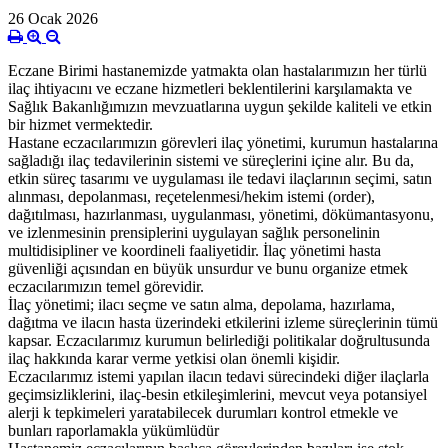
26 Ocak 2026
Eczane Birimi hastanemizde yatmakta olan hastalarımızın her türlü
ilaç ihtiyacını ve eczane hizmetleri beklentilerini karşılamakta ve
Sağlık Bakanlığımızın mevzuatlarına uygun şekilde kaliteli ve etkin
bir hizmet vermektedir.
Hastane eczacılarımızın görevleri ilaç yönetimi, kurumun hastalarına
sağladığı ilaç tedavilerinin sistemi ve süreçlerini içine alır. Bu da,
etkin süreç tasarımı ve uygulaması ile tedavi ilaçlarının seçimi, satın
alınması, depolanması, reçetelenmesi/hekim istemi (order),
dağıtılması, hazırlanması, uygulanması, yönetimi, dökümantasyonu,
ve izlenmesinin prensiplerini uygulayan sağlık personelinin
multidisipliner ve koordineli faaliyetidir. İlaç yönetimi hasta
güvenliği açısından en büyük unsurdur ve bunu organize etmek
eczacılarımızın temel görevidir.
İlaç yönetimi; ilacı seçme ve satın alma, depolama, hazırlama,
dağıtma ve ilacın hasta üzerindeki etkilerini izleme süreçlerinin tümü
kapsar. Eczacılarımız kurumun belirlediği politikalar doğrultusunda
ilaç hakkında karar verme yetkisi olan önemli kişidir.
Eczacılarımız istemi yapılan ilacın tedavi sürecindeki diğer ilaçlarla
geçimsizliklerini, ilaç-besin etkileşimlerini, mevcut veya potansiyel
alerji k tepkimeleri yaratabilecek durumları kontrol etmekle ve
bunları raporlamakla yükümlüdür